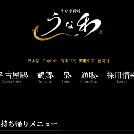
日本語
English
简体中文
繁體中文
한국어
名古屋駅
鶴舞
泉
通販
採用情
Nagoya Station
Tsurumai
Izumi
Online Shop
Recruit
お持ち帰りメニュー